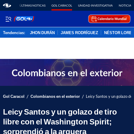
ÚLTIMAS NOTICAS
GOL CARACOL
UNIDAD INVESTIGATIVA
NOTICIAS
Tendencias:
JHON DURÁN
JAMES RODRÍGUEZ
NÉSTOR LORE
PUBLICIDAD
/
/
Gol Caracol
Colombianos en el exterior
Leicy Santos y un golazo de t
Leicy Santos y un golazo de tiro
libre con el Washington Spirit;
sorprendió a la arquera