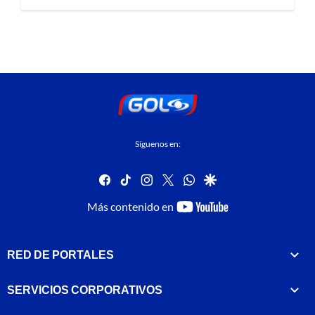
Síguenos en:
facebook
tiktok
instagram
twitter
whatsapp
google
youtube-
Más contenido en
footer
RED DE PORTALES
SERVICIOS CORPORATIVOS