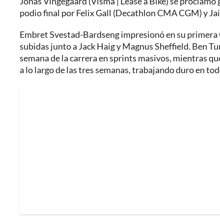
Jonas Vingegaard (Visma | Lease a Bike) se proclamó 
podio final por Felix Gall (Decathlon CMA CGM) y Jai
Embret Svestad-Bardseng impresionó en su primera G
subidas junto a Jack Haig y Magnus Sheffield. Ben Tur
semana de la carrera en sprints masivos, mientras q
a lo largo de las tres semanas, trabajando duro en to