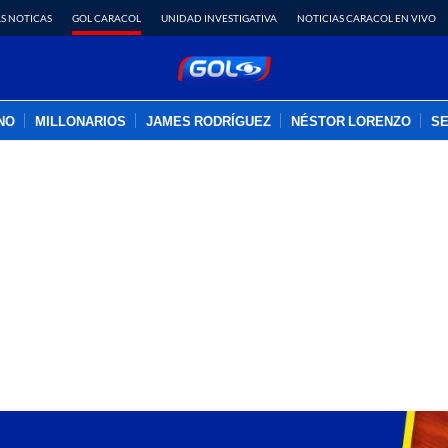
S NOTICAS
GOL CARACOL
UNIDAD INVESTIGATIVA
NOTICIAS CARACOL EN VIVO
INO
MILLONARIOS
JAMES RODRÍGUEZ
NÉSTOR LORENZO
SE
PUBLICIDAD