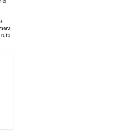
 el
as
imera
 ruta