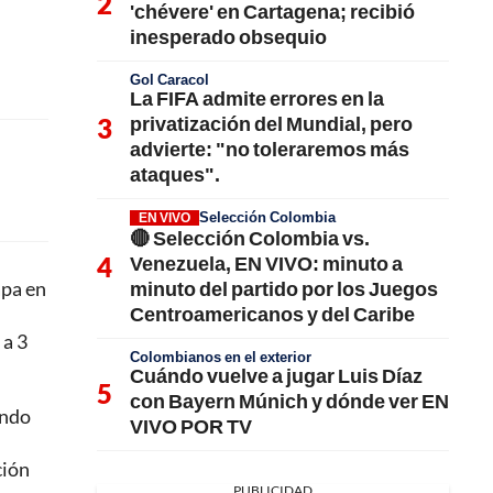
'chévere' en Cartagena; recibió
inesperado obsequio
Gol Caracol
La FIFA admite errores en la
privatización del Mundial, pero
advierte: "no toleraremos más
ataques".
Selección Colombia
EN VIVO
🔴 Selección Colombia vs.
Venezuela, EN VIVO: minuto a
minuto del partido por los Juegos
apa en
Centroamericanos y del Caribe
 a 3
Colombianos en el exterior
Cuándo vuelve a jugar Luis Díaz
con Bayern Múnich y dónde ver EN
ando
VIVO POR TV
ción
PUBLICIDAD