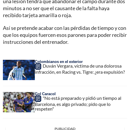
una lesión tendrá que abandonar el campo durante dos
minutos a no ser que el causante de la falta haya
recibido tarjeta amarilla o roja.
Así se pretende acabar con las pérdidas de tiempo y con
que los equipos fuercen esos parones para poder recibir
instrucciones del entrenador.
Colombianos en el exterior
Duván Vergara, víctima de una dolorosa
infracción, en Racing vs. Tigre: ¿era expulsión?
Gol Caracol
"No está preparado y pidió un tiempo al
Barcelona, es algo privado; pido que lo
respeten"
PUBLICIDAD