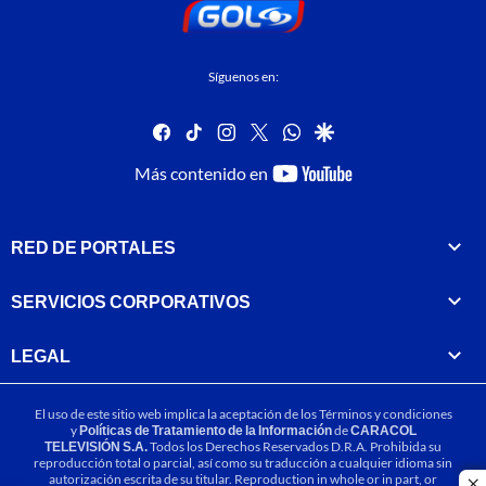
Síguenos en:
facebook
tiktok
instagram
twitter
whatsapp
google
youtube-
Más contenido en
footer
RED DE PORTALES
SERVICIOS CORPORATIVOS
LEGAL
El uso de este sitio web implica la aceptación de los
Términos y condiciones
y
Políticas de Tratamiento de la Información
de
CARACOL
TELEVISIÓN S.A.
Todos los Derechos Reservados D.R.A. Prohibida su
reproducción total o parcial, así como su traducción a cualquier idioma sin
autorización escrita de su titular. Reproduction in whole or in part, or