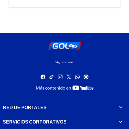
Síguenos en:
facebook
tiktok
instagram
twitter
whatsapp
google
youtube-
Más contenido en
footer
RED DE PORTALES
SERVICIOS CORPORATIVOS