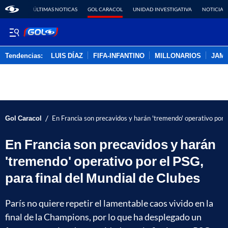
ÚLTIMAS NOTICAS
GOL CARACOL
UNIDAD INVESTIGATIVA
NOTICIAS
Tendencias:
LUIS DÍAZ
FIFA-INFANTINO
MILLONARIOS
JAM
PUBLICIDAD
/
Gol Caracol
En Francia son precavidos y harán 'tremendo' operativo por e
En Francia son precavidos y harán
'tremendo' operativo por el PSG,
para final del Mundial de Clubes
París no quiere repetir el lamentable caos vivido en la
final de la Champions, por lo que ha desplegado un