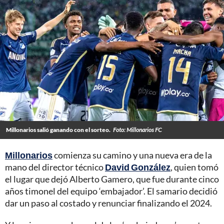
Millonarios salió ganando con el sorteo.
Foto: Millonarios FC
Millonarios
comienza su camino y una nueva era de la
mano del director técnico
David González
, quien tomó
el lugar que dejó Alberto Gamero, que fue durante cinco
años timonel del equipo ‘embajador’. El samario decidió
dar un paso al costado y renunciar finalizando el 2024.