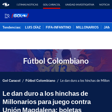
ÚLTIMAS NOTICAS
GOL CARACOL
UNIDAD INVESTIGATIVA
NOTICIAS
Tendencias:
LUIS DÍAZ
FIFA-INFANTINO
MILLONARIOS
JAM
PUBLICIDAD
/
/
Gol Caracol
Fútbol Colombiano
Le dan duro a los hinchas de Millon
Le dan duro a los hinchas de
Millonarios para juego contra
Unión Magdalena: boletas