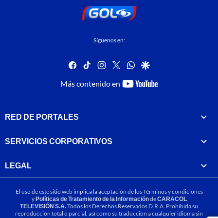
Síguenos en:
facebook
tiktok
instagram
twitter
whatsapp
google
youtube-
Más contenido en
footer
RED DE PORTALES
SERVICIOS CORPORATIVOS
LEGAL
El uso de este sitio web implica la aceptación de los
Términos y condiciones
y
Políticas de Tratamiento de la Información
de
CARACOL
TELEVISIÓN S.A.
Todos los Derechos Reservados D.R.A. Prohibida su
reproducción total o parcial, así como su traducción a cualquier idioma sin