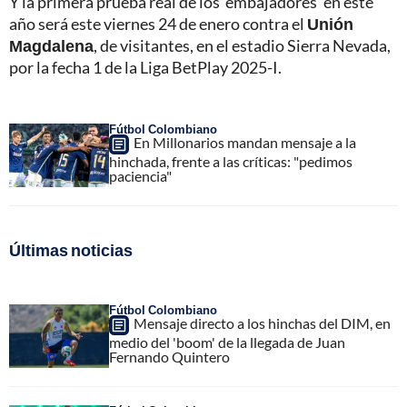
Y la primera prueba real de los ‘embajadores’ en este
año será este viernes 24 de enero contra el
Unión
Magdalena
, de visitantes, en el estadio Sierra Nevada,
por la fecha 1 de la Liga BetPlay 2025-I.
Fútbol Colombiano
En Millonarios mandan mensaje a la
hinchada, frente a las críticas: "pedimos
paciencia"
Últimas noticias
Fútbol Colombiano
Mensaje directo a los hinchas del DIM, en
medio del 'boom' de la llegada de Juan
Fernando Quintero