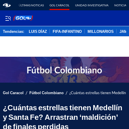
ÚLTIMAS NOTICAS
GOL CARACOL
UNIDAD INVESTIGATIVA
NOTICIAS
Tendencias:
LUIS DÍAZ
FIFA-INFANTINO
MILLONARIOS
JAM
PUBLICIDAD
/
/
Gol Caracol
Fútbol Colombiano
¿Cuántas estrellas tienen Medellín y
¿Cuántas estrellas tienen Medellín
y Santa Fe? Arrastran ‘maldición’
de finales perdidas