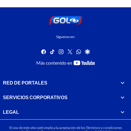
Síguenos en:
facebook
tiktok
instagram
twitter
whatsapp
google
youtube-
Más contenido en
footer
RED DE PORTALES
SERVICIOS CORPORATIVOS
LEGAL
El uso de este sitio web implica la aceptación de los
Términos y condiciones