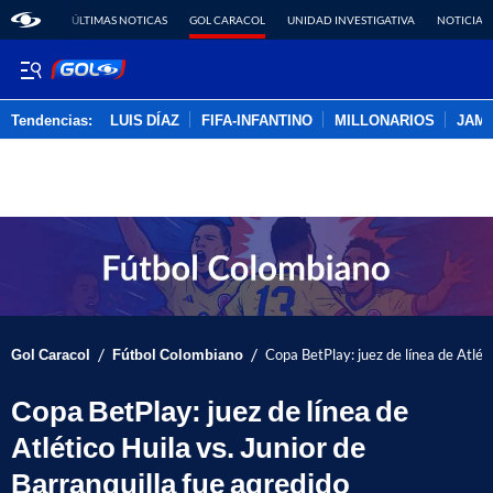
ÚLTIMAS NOTICAS
GOL CARACOL
UNIDAD INVESTIGATIVA
NOTICIAS
Tendencias:
LUIS DÍAZ
FIFA-INFANTINO
MILLONARIOS
JAM
PUBLICIDAD
/
/
Gol Caracol
Fútbol Colombiano
Copa BetPlay: juez de línea de Atléti
Copa BetPlay: juez de línea de
Atlético Huila vs. Junior de
Barranquilla fue agredido