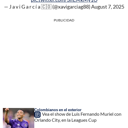
— J a v i G a r c í a 🇨🇴 (@xavigarciag88)
August 7, 2025
PUBLICIDAD
Colombianos en el exterior
Vea el show de Luis Fernando Muriel con
Orlando City, en la Leagues Cup