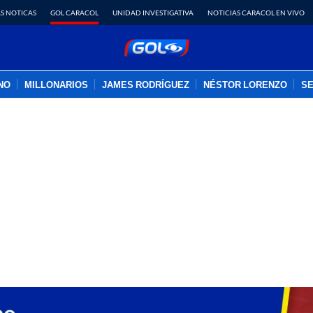
S NOTICAS
GOL CARACOL
UNIDAD INVESTIGATIVA
NOTICIAS CARACOL EN VIVO
INO
MILLONARIOS
JAMES RODRÍGUEZ
NÉSTOR LORENZO
SE
PUBLICIDAD