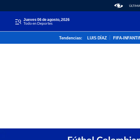
ÚLTIMA
jueves 06 de agosto, 2026
Todo en Deportes
Tendencias:
LUIS DÍAZ
FIFA-INFANT