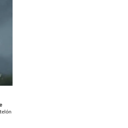
e
 telón