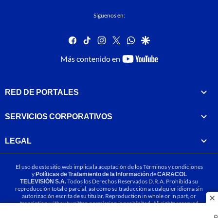
Síguenos en:
facebook
tiktok
instagram
twitter
whatsapp
google
youtube-
Más contenido en
footer
RED DE PORTALES
SERVICIOS CORPORATIVOS
LEGAL
El uso de este sitio web implica la aceptación de los
Términos y condiciones
y
Políticas de Tratamiento de la Información
de
CARACOL
TELEVISIÓN S.A.
Todos los Derechos Reservados D.R.A. Prohibida su
reproducción total o parcial, así como su traducción a cualquier idioma sin
autorización escrita de su titular. Reproduction in whole or in part, or
cl
translation without written permission is prohibited. All rights reserved
2025.