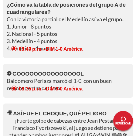
¿Cómo va la tabla de posiciones del grupo A de
cuadrangulares?
Con la victoria parcial del Medellín así va el grupo...
1. Junior - 8 puntos
2. Nacional - 5 puntos
3. Medellín - 4 puntos
4. América - 4 puntos
08:40 p. m.
- DIM 1-0 América
⚽ GOOOOOOOOOOOOOOOL
Baldomero Perlaza marcó el 1-0, con un buen
remate dentro del área.
08:35 p. m.
- DIM 0-0 América
🎥 ASÍ FUE EL CHOQUE, QUÉ PELIGRO
¡Fuerte golpe de cabezas entre Jean Pestaña y
REFRESCAR
Francisco Fydriszewski, el juego se detiene para
atender a ambos jugadores!
#LALIGAxWIN
🔴🔵⚽