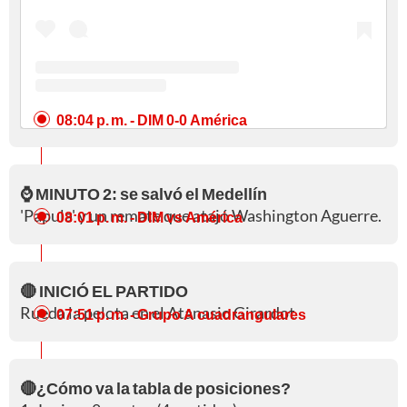
08:04 p. m.
- DIM 0-0 América
⌚ MINUTO 2: se salvó el Medellín
'Papula' y un remate que atajó Washington Aguerre.
08:01 p. m.
- DIM vs América
🔴 INICIÓ EL PARTIDO
Rueda la pelota en el Atanasio Girardot
07:51 p. m.
- Grupo A cuadrangulares
🔴¿Cómo va la tabla de posiciones?