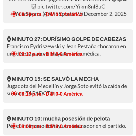
👹
pic.twitter.com/Yikm8nl8uC
— Win Sports (@WinSportsTV)
December 2, 2025
08:29 p. m.
- DIM 0-0 América
⌚ MINUTO 27: DURÍSIMO GOLPE DE CABEZAS
Francisco Fydriszewski y Jean Pestaña chocaron en
una disputa aérea. Hay atención médica.
08:17 p. m.
- DIM 0-0 América
⌚ MINUTO 15: SE SALVÓ LA MECHA
Jugadota del Medellín y Jorge Soto evitó la caída de
su arco. TAPADOTA.
08:10 p. m.
- DIM 0-0 América
⌚ MINUTO 10: mucha posesión de pelota
Por el momento no hay un dominador en el partido.
08:09 p. m.
- DIM 0-0 América