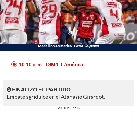
Medellín vs América - Foto:
Colprensa
10:10 p. m.
- DIM 1-1 América
⌚ FINALIZÓ EL PARTIDO
Empate agridulce en el Atanasio Girardot.
PUBLICIDAD