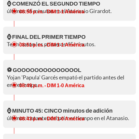
⌚ COMENZÓ EL SEGUNDO TIEMPO
últimos 45 minutos en el Atanasio Girardot.
08:58 p. m.
- DIM 1-1 América
⌚ FINAL DEL PRIMER TIEMPO
Terminaron los primeros 45 minutos.
08:51 p. m.
- DIM 1-1 América
⚽ GOOOOOOOOOOOOOOL
Yojan 'Papula' Garcés empató el partido antes del
entretiempo.
08:49 p. m.
- DIM 1-0 América
⌚ MINUTO 45: CINCO minutos de adición
últimos instantes del primer tiempo en el Atanasio.
08:43 p. m.
- DIM 1-0 América