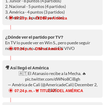
1. Junior - 8 puntos (4 partidos)
2. Nacional - 5 puntos (4 partidos)
3. América - 4 puntos (3 partidos)
4. Medellín - 1 punto (3 partidos)
07:25 p. m.
- 📺 DIM vs América
¿Dónde ver el partido por TV?
En TV lo puede ver en Win S., pero puede seguir
nuestro minuto a minuto acá EN VIVO
07:24 p. m.
- DIM vs América
🎥 Así llegó el América
🇦🇹 El Atanasio recibe a la Mecha. 🔥
pic.twitter.com/dWNo8CiBgh
— América de Cali (@AmericadeCali)
December 2,
2025
07:24 p. m.
- 🚨 TITULAR DEL AMÉRICA