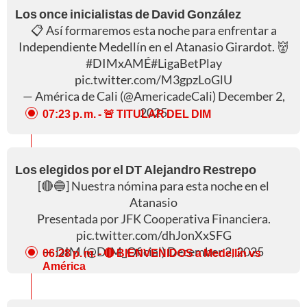
Los once inicialistas de David González
📋 Así formaremos esta noche para enfrentar a
Independiente Medellín en el Atanasio Girardot. 👹
#DIMxAMÉ
#LigaBetPlay
pic.twitter.com/M3gpzLoGlU
— América de Cali (@AmericadeCali)
December 2,
2025
07:23 p. m.
- 🚨 TITULAR DEL DIM
Los elegidos por el DT Alejandro Restrepo
[🔴🔵] Nuestra nómina para esta noche en el
Atanasio
Presentada por JFK Cooperativa Financiera.
pic.twitter.com/dhJonXxSFG
— DIM (@DIM_Oficial)
December 2, 2025
06:28 p. m.
- 🔴 BIENVENIDOS a Medellín vs
América