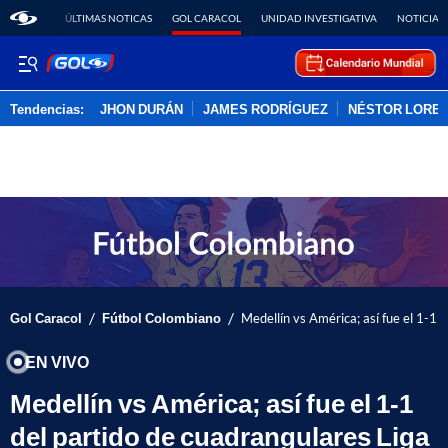
ÚLTIMAS NOTICAS
GOL CARACOL
UNIDAD INVESTIGATIVA
NOTICIAS
Tendencias:
JHON DURÁN
JAMES RODRÍGUEZ
NÉSTOR LORE
PUBLICIDAD
/
/
Gol Caracol
Fútbol Colombiano
Medellín vs América; así fue el 1-1 
EN VIVO
Medellín vs América; así fue el 1-1
del partido de cuadrangulares Liga