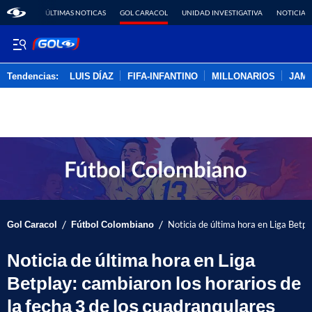
ÚLTIMAS NOTICAS
GOL CARACOL
UNIDAD INVESTIGATIVA
NOTICIAS
Tendencias:
LUIS DÍAZ
FIFA-INFANTINO
MILLONARIOS
JAM
PUBLICIDAD
/
/
Gol Caracol
Fútbol Colombiano
Noticia de última hora en Liga Betpl
Noticia de última hora en Liga
Betplay: cambiaron los horarios de
la fecha 3 de los cuadrangulares