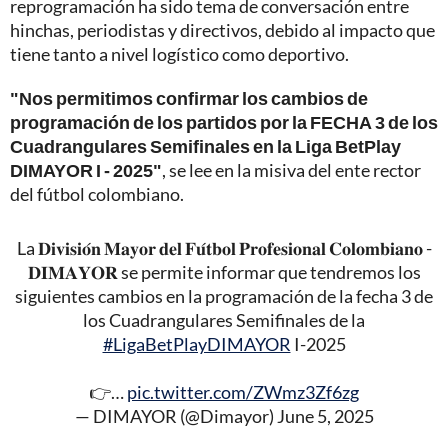
reprogramación ha sido tema de conversación entre
hinchas, periodistas y directivos, debido al impacto que
tiene tanto a nivel logístico como deportivo.
"Nos permitimos confirmar los cambios de
programación de los partidos por la FECHA 3 de los
Cuadrangulares Semifinales en la Liga BetPlay
DIMAYOR I - 2025"
, se lee en la misiva del ente rector
del fútbol colombiano.
La 𝐃𝐢𝐯𝐢𝐬𝐢𝐨́𝐧 𝐌𝐚𝐲𝐨𝐫 𝐝𝐞𝐥 𝐅𝐮́𝐭𝐛𝐨𝐥 𝐏𝐫𝐨𝐟𝐞𝐬𝐢𝐨𝐧𝐚𝐥 𝐂𝐨𝐥𝐨𝐦𝐛𝐢𝐚𝐧𝐨 -
𝐃𝐈𝐌𝐀𝐘𝐎𝐑 se permite informar que tendremos los
siguientes cambios en la programación de la fecha 3 de
los Cuadrangulares Semifinales de la
#LigaBetPlayDIMAYOR
I-2025
👉…
pic.twitter.com/ZWmz3Zf6zg
— DIMAYOR (@Dimayor)
June 5, 2025