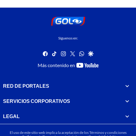
Síguenos en:
facebook
tiktok
instagram
twitter
whatsapp
google
youtube-
Más contenido en
footer
RED DE PORTALES
SERVICIOS CORPORATIVOS
LEGAL
El uso de este sitio web implica la aceptación de los
Términos y condiciones