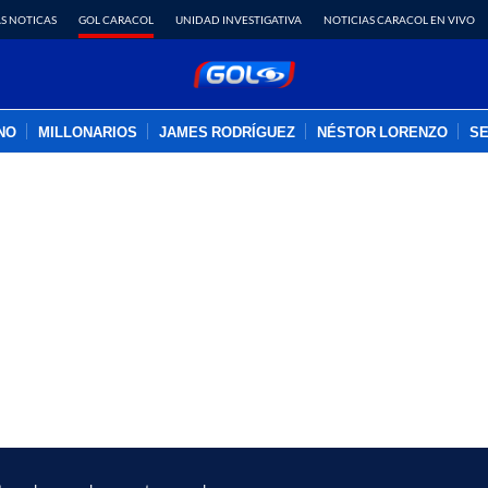
S NOTICAS
GOL CARACOL
UNIDAD INVESTIGATIVA
NOTICIAS CARACOL EN VIVO
INO
MILLONARIOS
JAMES RODRÍGUEZ
NÉSTOR LORENZO
SE
PUBLICIDAD