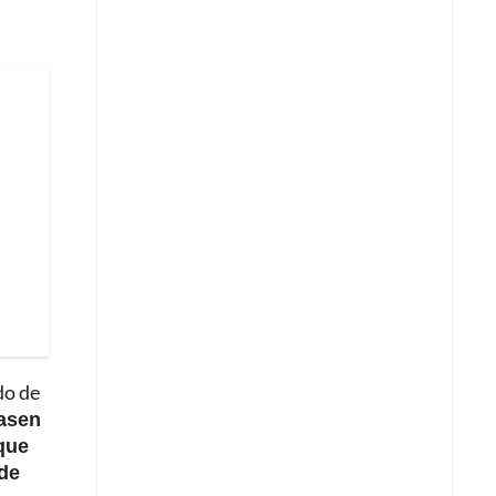
do de
pasen
 que
 de