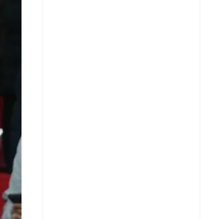
X
Whatsapp