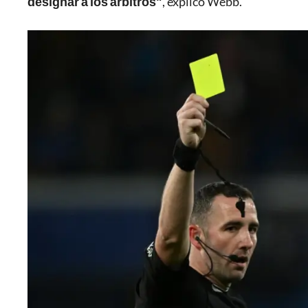
designar a los árbitros"
, explicó Webb.