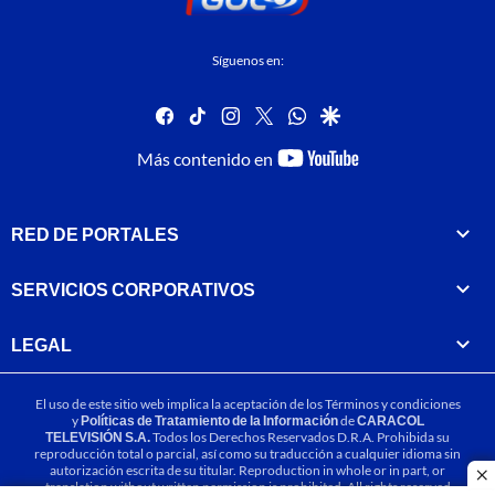
Síguenos en:
facebook
tiktok
instagram
twitter
whatsapp
google
youtube-
Más contenido en
footer
RED DE PORTALES
SERVICIOS CORPORATIVOS
LEGAL
El uso de este sitio web implica la aceptación de los
Términos y condiciones
y
Políticas de Tratamiento de la Información
de
CARACOL
TELEVISIÓN S.A.
Todos los Derechos Reservados D.R.A. Prohibida su
reproducción total o parcial, así como su traducción a cualquier idioma sin
autorización escrita de su titular. Reproduction in whole or in part, or
cl
translation without written permission is prohibited. All rights reserved