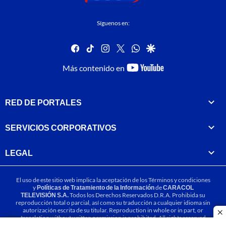
Síguenos en:
facebook
tiktok
instagram
twitter
whatsapp
google
youtube-
Más contenido en
footer
RED DE PORTALES
SERVICIOS CORPORATIVOS
LEGAL
El uso de este sitio web implica la aceptación de los
Términos y condiciones
y
Políticas de Tratamiento de la Información
de
CARACOL
TELEVISIÓN S.A.
Todos los Derechos Reservados D.R.A. Prohibida su
reproducción total o parcial, así como su traducción a cualquier idioma sin
autorización escrita de su titular. Reproduction in whole or in part, or
cl
translation without written permission is prohibited. All rights reserved
2025.