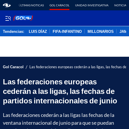
ÚLTIMAS NOTICAS
GOL CARACOL
UNIDAD INVESTIGATIVA
NOTICIAS
Tendencias:
LUIS DÍAZ
FIFA-INFANTINO
MILLONARIOS
JAM
PUBLICIDAD
/
Gol Caracol
Las federaciones europeas cederán a las ligas, las fechas de 
Las federaciones europeas
cederán a las ligas, las fechas de
partidos internacionales de junio
Las federaciones cederán a las ligas las fechas de la
ventana internacional de junio para que se puedan