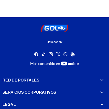
Síguenos en:
facebook
tiktok
instagram
twitter
whatsapp
google
youtube-
Más contenido en
footer
RED DE PORTALES
SERVICIOS CORPORATIVOS
LEGAL