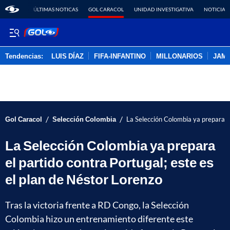
ÚLTIMAS NOTICAS
GOL CARACOL
UNIDAD INVESTIGATIVA
NOTICIAS
Tendencias:
LUIS DÍAZ
FIFA-INFANTINO
MILLONARIOS
JAM
PUBLICIDAD
/
/
Gol Caracol
Selección Colombia
La Selección Colombia ya prepara el
La Selección Colombia ya prepara
el partido contra Portugal; este es
el plan de Néstor Lorenzo
Tras la victoria frente a RD Congo, la Selección
Colombia hizo un entrenamiento diferente este