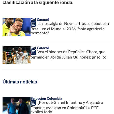
clasificación a la siguiente ronda.
Gol Caracol
La nostalgia de Neymar tras su debut con
Brasil, en el Mundial 2026; "solo agradecí el
momento"
Gol Caracol
Vea el blooper de República Checa, que
terminó en gol de Julián Quiñones; ¡insólito!
Últimas noticias
Selección Colombia
¿Por qué Gianni Infantino y Alejandro
Domínguez están en Colombia? La FCF
explicó todo