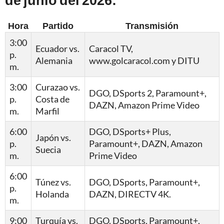
Hora
Partido
Transmisión
3:00
Ecuador vs.
Caracol TV,
p.
Alemania
www.golcaracol.com y DITU
m.
3:00
Curazao vs.
DGO, DSports 2, Paramount+,
p.
Costa de
DAZN, Amazon Prime Video
m.
Marfil
6:00
DGO, DSports+ Plus,
Japón vs.
p.
Paramount+, DAZN, Amazon
Suecia
m.
Prime Video
6:00
Túnez vs.
DGO, DSports, Paramount+,
p.
Holanda
DAZN, DIRECTV 4K.
m.
9:00
Turquía vs.
DGO, DSports, Paramount+,