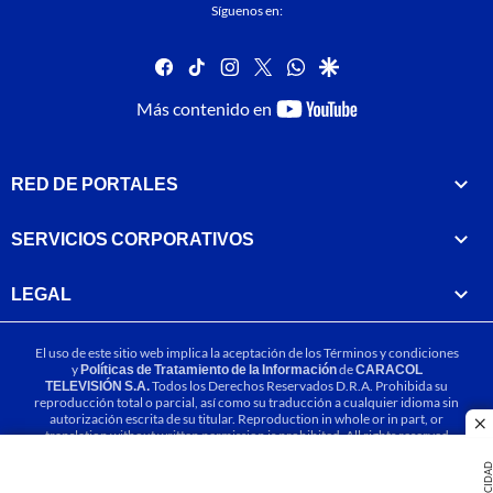
Síguenos en:
facebook
tiktok
instagram
twitter
whatsapp
google
youtube-
Más contenido en
footer
RED DE PORTALES
SERVICIOS CORPORATIVOS
LEGAL
El uso de este sitio web implica la aceptación de los
Términos y condiciones
y
Políticas de Tratamiento de la Información
de
CARACOL
TELEVISIÓN S.A.
Todos los Derechos Reservados D.R.A. Prohibida su
reproducción total o parcial, así como su traducción a cualquier idioma sin
autorización escrita de su titular. Reproduction in whole or in part, or
cl
translation without written permission is prohibited. All rights reserved
2025.
PUBLICIDA