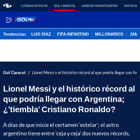
ÚLTIMAS NOTICAS
GOL CARACOL
UNIDAD INVESTIGATIVA
NOTICIAS
Tendencias:
LUIS DÍAZ
FIFA-INFANTINO
MILLONARIOS
JAM
PUBLICIDAD
/
Gol Caracol
Lionel Messi y el histórico récord al que podría llegar con Arg
Lionel Messi y el histórico récord al
que podría llegar con Argentina;
¿'tiembla' Cristiano Ronaldo?
A días de que inicie el certamen 'estelar'; el astro
argentino tiene entre 'ceja y ceja' dos nuevos récords,