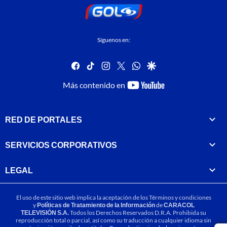
Síguenos en:
facebook
tiktok
instagram
twitter
whatsapp
google
youtube-
Más contenido en
footer
RED DE PORTALES
SERVICIOS CORPORATIVOS
LEGAL
El uso de este sitio web implica la aceptación de los
Términos y condiciones
y
Políticas de Tratamiento de la Información
de
CARACOL
TELEVISIÓN S.A.
Todos los Derechos Reservados D.R.A. Prohibida su
reproducción total o parcial, así como su traducción a cualquier idioma sin