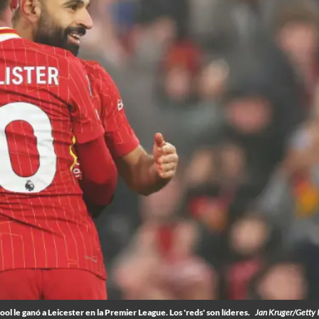
ool le ganó a Leicester en la Premier League. Los 'reds' son líderes.
Jan Kruger/Getty