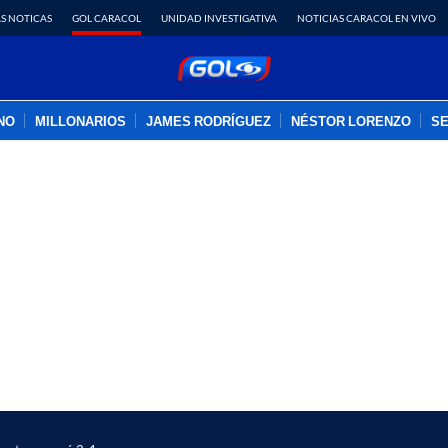
S NOTICAS
GOL CARACOL
UNIDAD INVESTIGATIVA
NOTICIAS CARACOL EN VIVO
INO
MILLONARIOS
JAMES RODRÍGUEZ
NÉSTOR LORENZO
SE
PUBLICIDAD