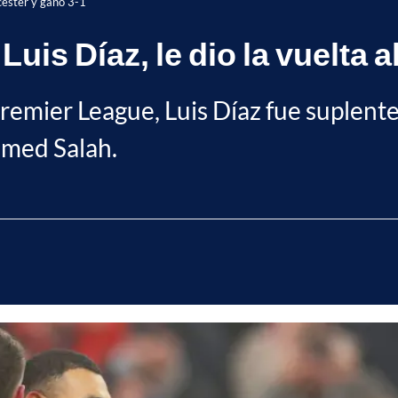
icester y ganó 3-1
Luis Díaz, le dio la vuelta a
Premier League, Luis Díaz fue suplente
amed Salah.