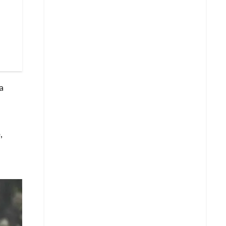
a
o
,