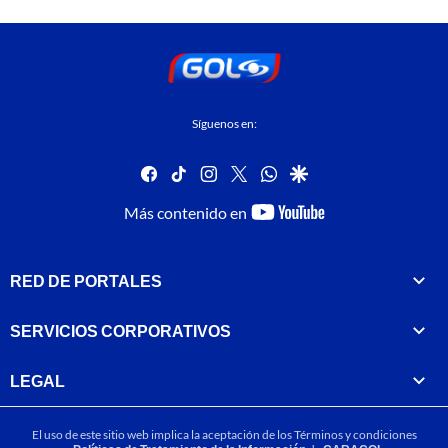
Síguenos en:
facebook
tiktok
instagram
twitter
whatsapp
google
youtube-
Más contenido en
footer
RED DE PORTALES
SERVICIOS CORPORATIVOS
LEGAL
El uso de este sitio web implica la aceptación de los
Términos y condiciones