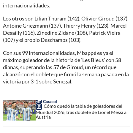
internacionalidades.
Los otros son Lilian Thuram (142), Olivier Giroud (137),
Antoine Griezmann (137), Thierry Henry (123), Marcel
Desailly (116), Zinedine Zidane (108), Patrick Vieira
(107) y el propio Deschamps (103).
Con sus 99 internacionalidades, Mbappé es ya el
máximo goleador de la historia de 'Les Bleus' con 58
dianas, superando las 57 de Giroud, un récord que
alcanzó con el doblete que firmó la semana pasada en la
victoria por 3-1 sobre Senegal.
Gol Caracol
Cómo quedó la tabla de goleadores del
Mundial 2026, tras doblete de Lionel Messi a
Austria