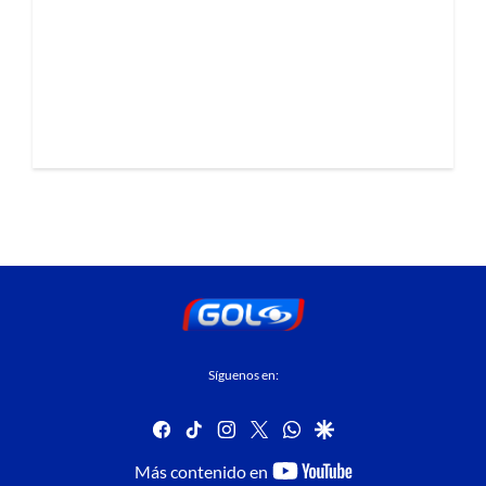
Síguenos en:
facebook
tiktok
instagram
twitter
whatsapp
google
youtube-
Más contenido en