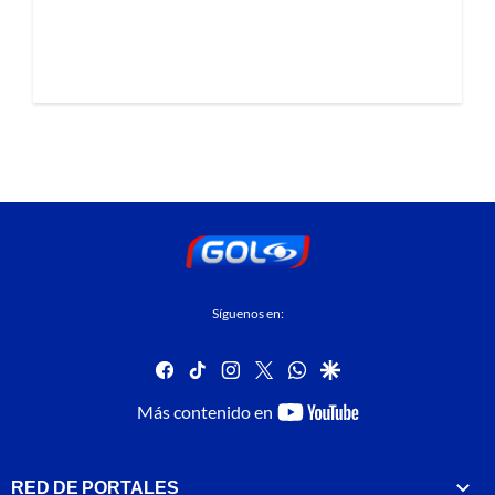
Síguenos en:
facebook
tiktok
instagram
twitter
whatsapp
google
youtube-
Más contenido en
footer
RED DE PORTALES