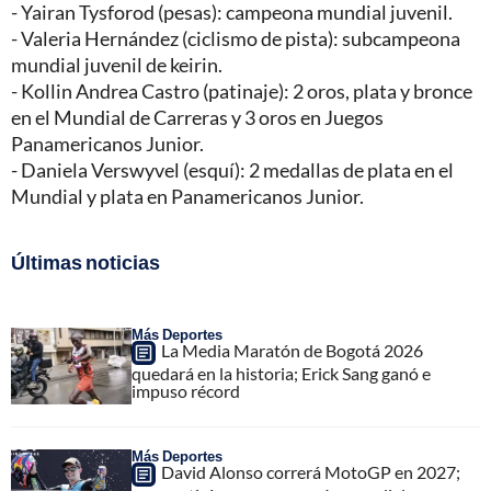
- Yairan Tysforod (pesas): campeona mundial juvenil.
- Valeria Hernández (ciclismo de pista): subcampeona
mundial juvenil de keirin.
- Kollin Andrea Castro (patinaje): 2 oros, plata y bronce
en el Mundial de Carreras y 3 oros en Juegos
Panamericanos Junior.
- Daniela Verswyvel (esquí): 2 medallas de plata en el
Mundial y plata en Panamericanos Junior.
Últimas noticias
Más Deportes
La Media Maratón de Bogotá 2026
quedará en la historia; Erick Sang ganó e
impuso récord
Más Deportes
David Alonso correrá MotoGP en 2027;