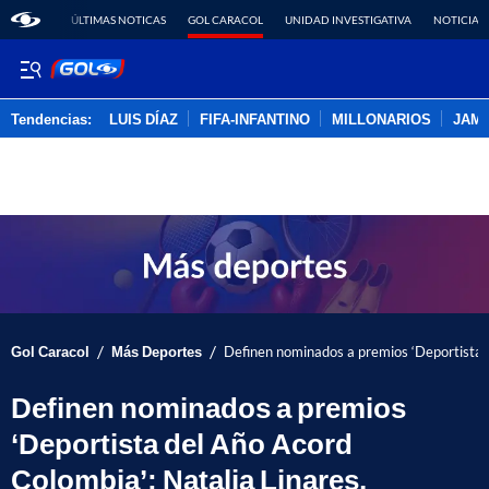
ÚLTIMAS NOTICAS
GOL CARACOL
UNIDAD INVESTIGATIVA
NOTICIAS
Tendencias:
LUIS DÍAZ
FIFA-INFANTINO
MILLONARIOS
JAM
PUBLICIDAD
/
/
Gol Caracol
Más Deportes
Definen nominados a premios ‘Deportista d
Definen nominados a premios
‘Deportista del Año Acord
Colombia’; Natalia Linares,