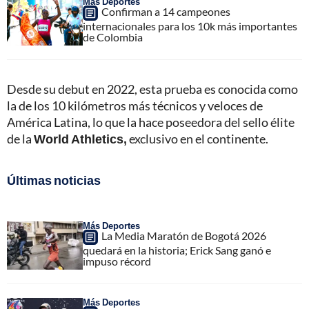
Más Deportes
Confirman a 14 campeones
internacionales para los 10k más importantes
de Colombia
Desde su debut en 2022, esta prueba es conocida como
la de los 10 kilómetros más técnicos y veloces de
América Latina, lo que la hace poseedora del sello élite
de la
World Athletics,
exclusivo en el continente.
Últimas noticias
Más Deportes
La Media Maratón de Bogotá 2026
quedará en la historia; Erick Sang ganó e
impuso récord
Más Deportes