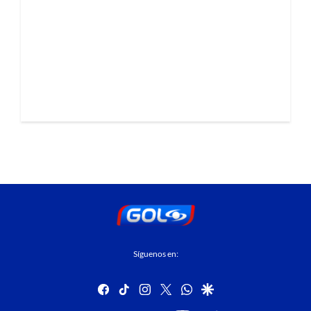
Síguenos en:
facebook
tiktok
instagram
twitter
whatsapp
google