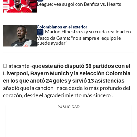
League; vea su gol con Benfica vs. Hearts
Colombianos en el exterior
Marino Hinestroza y su cruda realidad en
Vasco da Gama; "no siempre el equipo le
puede ayudar"
El atacante -que
este año disputó 58 partidos con el
Liverpool, Bayern Munich y la selección Colombia
en los que anotó 24 goles y sirvió 13 asistencias
-
añadió que la canción "nace desde lo más profundo del
corazón, desde el agradecimiento más sincero".
PUBLICIDAD