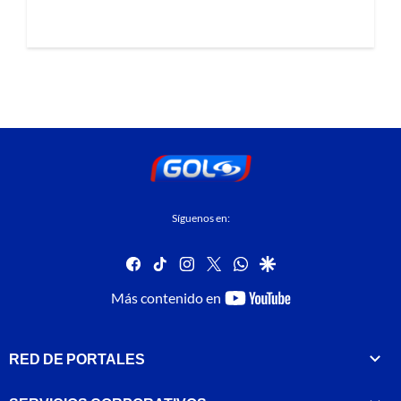
Síguenos en:
facebook
tiktok
instagram
twitter
whatsapp
google
youtube-
Más contenido en
footer
RED DE PORTALES