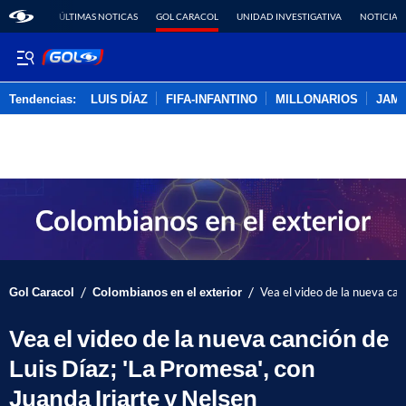
ÚLTIMAS NOTICAS
GOL CARACOL
UNIDAD INVESTIGATIVA
NOTICIAS
Tendencias:
LUIS DÍAZ
FIFA-INFANTINO
MILLONARIOS
JAM
PUBLICIDAD
/
/
Gol Caracol
Colombianos en el exterior
Vea el video de la nueva can
Vea el video de la nueva canción de
Luis Díaz; 'La Promesa', con
Juanda Iriarte y Nelsen