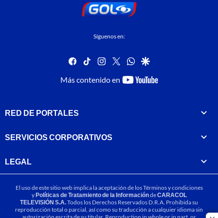
Síguenos en:
facebook
tiktok
instagram
twitter
whatsapp
google
youtube-
Más contenido en
footer
RED DE PORTALES
SERVICIOS CORPORATIVOS
LEGAL
El uso de este sitio web implica la aceptación de los
Términos y condiciones
y
Políticas de Tratamiento de la Información
de
CARACOL
TELEVISIÓN S.A.
Todos los Derechos Reservados D.R.A. Prohibida su
reproducción total o parcial, así como su traducción a cualquier idioma sin
autorización escrita de su titular. Reproduction in whole or in part, or