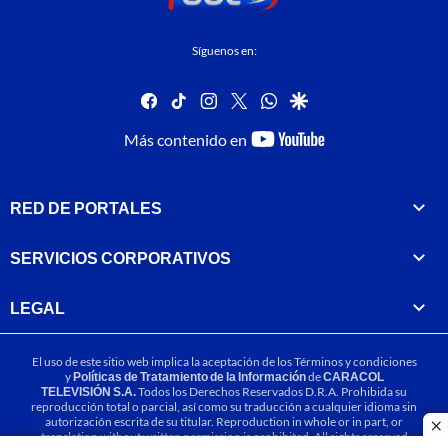
Síguenos en:
facebook
tiktok
instagram
twitter
whatsapp
google
youtube-
Más contenido en
footer
RED DE PORTALES
SERVICIOS CORPORATIVOS
LEGAL
El uso de este sitio web implica la aceptación de los
Términos y condiciones
y
Políticas de Tratamiento de la Información
de
CARACOL
TELEVISIÓN S.A.
Todos los Derechos Reservados D.R.A. Prohibida su
reproducción total o parcial, así como su traducción a cualquier idioma sin
autorización escrita de su titular. Reproduction in whole or in part, or
cl
translation without written permission is prohibited. All rights reserved