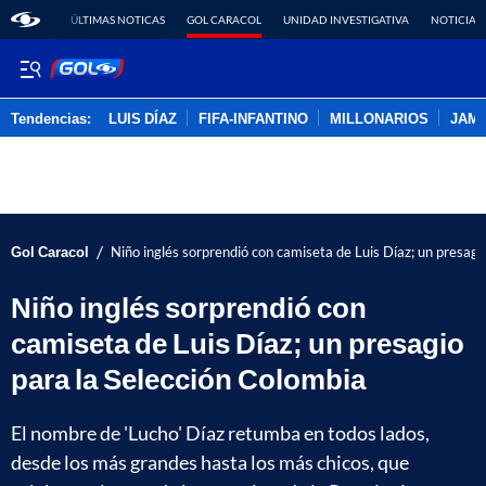
ÚLTIMAS NOTICAS
GOL CARACOL
UNIDAD INVESTIGATIVA
NOTICIAS
Tendencias:
LUIS DÍAZ
FIFA-INFANTINO
MILLONARIOS
JAM
PUBLICIDAD
/
Gol Caracol
Niño inglés sorprendió con camiseta de Luis Díaz; un presagi
Niño inglés sorprendió con
camiseta de Luis Díaz; un presagio
para la Selección Colombia
El nombre de 'Lucho' Díaz retumba en todos lados,
desde los más grandes hasta los más chicos, que