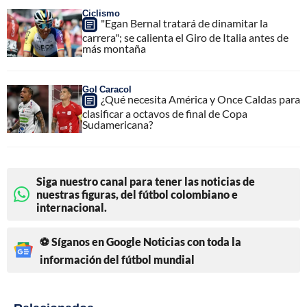
Ciclismo
"Egan Bernal tratará de dinamitar la
carrera"; se calienta el Giro de Italia antes de
más montaña
Gol Caracol
¿Qué necesita América y Once Caldas para
clasificar a octavos de final de Copa
Sudamericana?
Siga nuestro canal para tener las noticias de
nuestras figuras, del fútbol colombiano e
internacional.
⚽ Síganos en Google Noticias con toda la
información del fútbol mundial