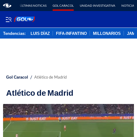
ÚLTIMAS NOTICAS
GOL CARACOL
UNIDAD INVESTIGATIVA
NOTICIAS
Tendencias:
LUIS DÍAZ
FIFA-INFANTINO
MILLONARIOS
JAM
PUBLICIDAD
/
Gol Caracol
Atlético de Madrid
Atlético de Madrid