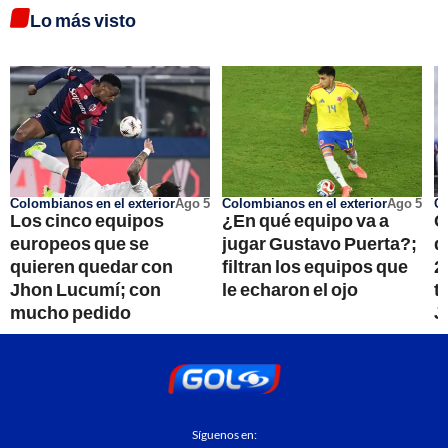
Lo más visto
Colombianos en el exterior
Ago 5
Colombianos en el exterior
Ago 5
Ci
Los cinco equipos
¿En qué equipo va a
C
europeos que se
jugar Gustavo Puerta?;
d
quieren quedar con
filtran los equipos que
2
Jhon Lucumí; con
le echaron el ojo
t
mucho pedido
J
Síguenos en: