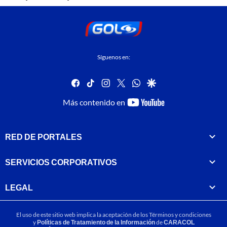
Síguenos en:
facebook
tiktok
instagram
twitter
whatsapp
google
youtube-
Más contenido en
footer
RED DE PORTALES
SERVICIOS CORPORATIVOS
LEGAL
El uso de este sitio web implica la aceptación de los
Términos y condiciones
y
Políticas de Tratamiento de la Información
de
CARACOL