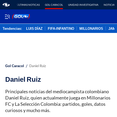
ÚLTIMAS NOTICAS
GOL CARACOL
UNIDAD INVESTIGATIVA
NOTICIAS
Tendencias:
LUIS DÍAZ
FIFA-INFANTINO
MILLONARIOS
JAM
PUBLICIDAD
/
Gol Caracol
Daniel Ruiz
Daniel Ruiz
Principales noticias del mediocampista colombiano
Daniel Ruiz, quien actualmente juega en Millonarios
FC y La Selección Colombia: partidos, goles, datos
curiosos y mucho más.