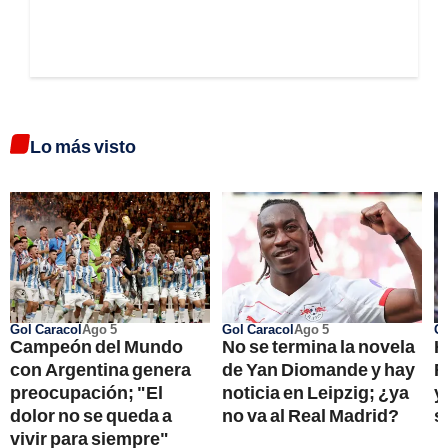
Lo más visto
Gol Caracol
Ago 5
Gol Caracol
Ago 5
Go
Campeón del Mundo
No se termina la novela
H
con Argentina genera
de Yan Diomande y hay
R
preocupación; "El
noticia en Leipzig; ¿ya
y
dolor no se queda a
no va al Real Madrid?
s
vivir para siempre"