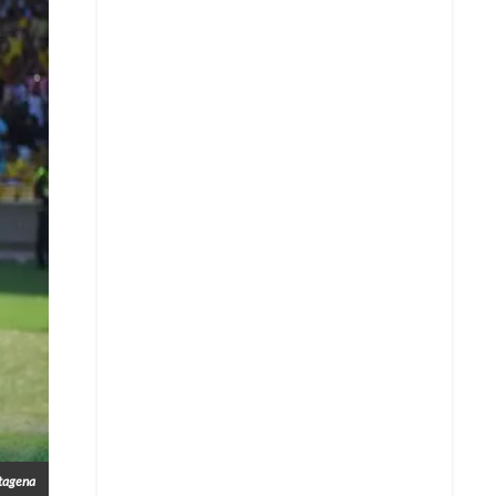
Whatsapp
rtagena