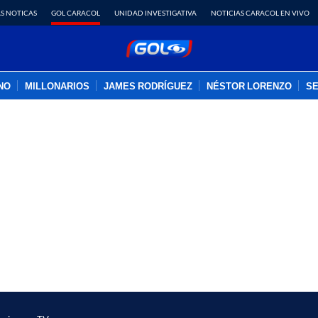
S NOTICAS
GOL CARACOL
UNIDAD INVESTIGATIVA
NOTICIAS CARACOL EN VIVO
INO
MILLONARIOS
JAMES RODRÍGUEZ
NÉSTOR LORENZO
SE
PUBLICIDAD