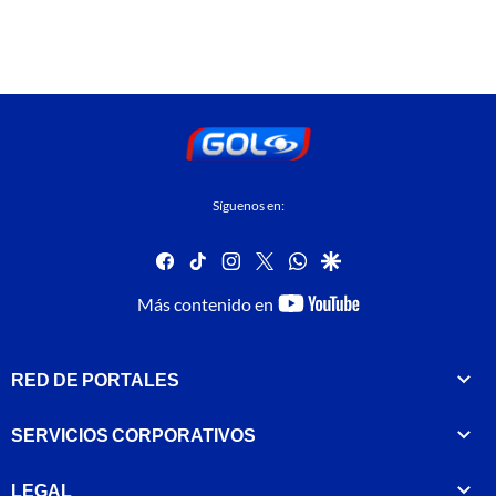
Síguenos en:
facebook
tiktok
instagram
twitter
whatsapp
google
youtube-
Más contenido en
footer
RED DE PORTALES
SERVICIOS CORPORATIVOS
LEGAL