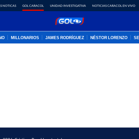
S NOTICAS
GOL CARACOL
UNIDAD INVESTIGATIVA
NOTICIAS CARACOL EN VIVO
INO
MILLONARIOS
JAMES RODRÍGUEZ
NÉSTOR LORENZO
SE
PUBLICIDAD