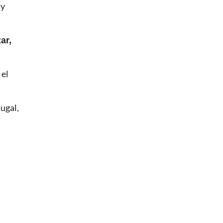
 y
ar,
 el
ugal,