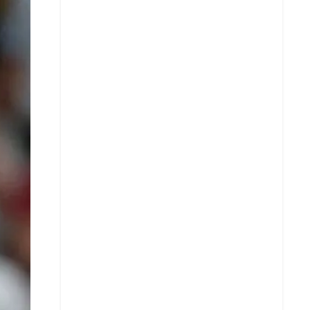
X
Whatsapp