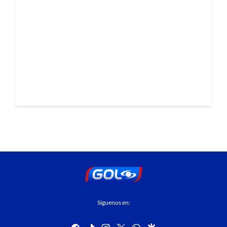
Síguenos en:
facebook
tiktok
instagram
twitter
whatsapp
google