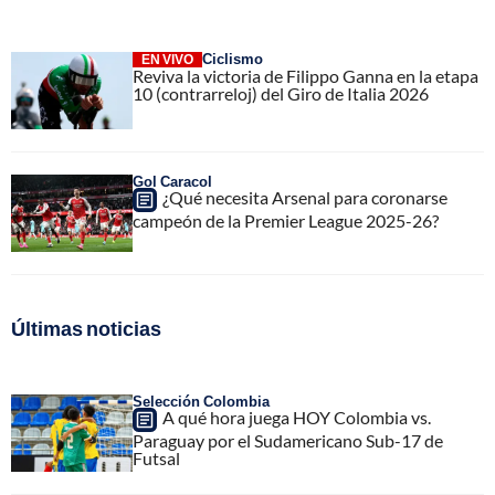
Ciclismo
EN VIVO
Reviva la victoria de Filippo Ganna en la etapa
10 (contrarreloj) del Giro de Italia 2026
Gol Caracol
¿Qué necesita Arsenal para coronarse
campeón de la Premier League 2025-26?
Últimas noticias
Selección Colombia
A qué hora juega HOY Colombia vs.
Paraguay por el Sudamericano Sub-17 de
Futsal