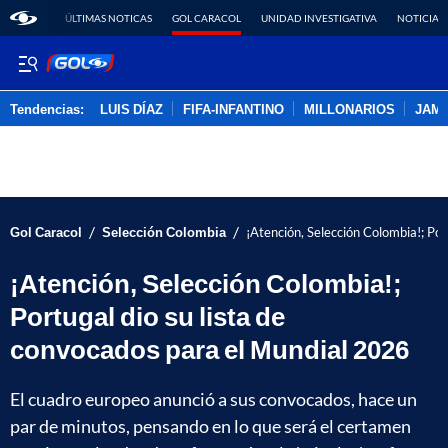
ÚLTIMAS NOTICAS
GOL CARACOL
UNIDAD INVESTIGATIVA
NOTICIAS
Tendencias:
LUIS DÍAZ
FIFA-INFANTINO
MILLONARIOS
JAM
PUBLICIDAD
/
/
Gol Caracol
Selección Colombia
¡Atención, Selección Colombia!; Por
¡Atención, Selección Colombia!;
Portugal dio su lista de
convocados para el Mundial 2026
El cuadro europeo anunció a sus convocados, hace un
par de minutos, pensando en lo que será el certamen