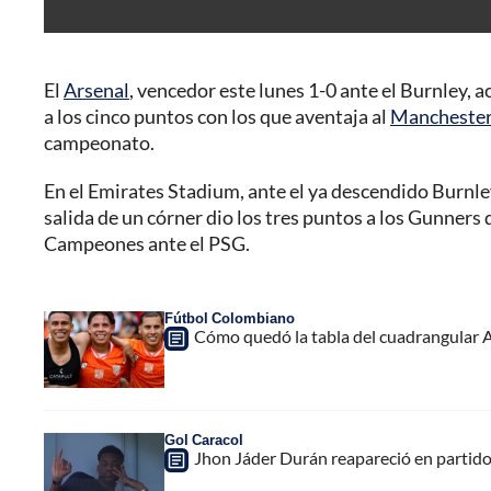
El
Arsenal
, vencedor este lunes 1-0 ante el Burnley, ac
a los cinco puntos con los que aventaja al
Manchester
campeonato.
En el Emirates Stadium, ante el ya descendido Burnley,
salida de un córner dio los tres puntos a los Gunners d
Campeones ante el PSG.
Fútbol Colombiano
Cómo quedó la tabla del cuadrangular A
Gol Caracol
Jhon Jáder Durán reapareció en partido 