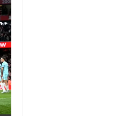
X
Whatsapp