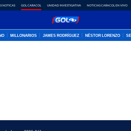
S NOTICAS
GOL CARACOL
UNIDAD INVESTIGATIVA
NOTICIAS CARACOL EN VIVO
INO
MILLONARIOS
JAMES RODRÍGUEZ
NÉSTOR LORENZO
SE
PUBLICIDAD