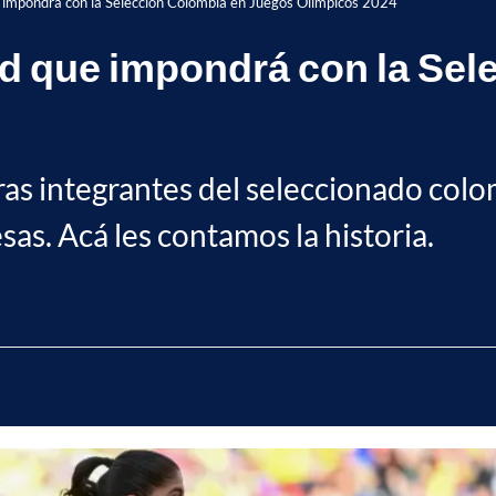
e impondrá con la Selección Colombia en Juegos Olímpicos 2024
rd que impondrá con la Se
ras integrantes del seleccionado co
esas. Acá les contamos la historia.