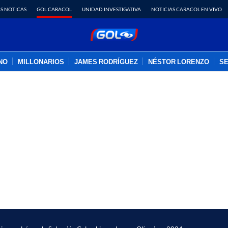
S NOTICAS
GOL CARACOL
UNIDAD INVESTIGATIVA
NOTICIAS CARACOL EN VIVO
INO
MILLONARIOS
JAMES RODRÍGUEZ
NÉSTOR LORENZO
SE
PUBLICIDAD