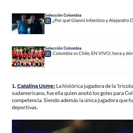
Selección Colombia
¿Por qué Gianni Infantino y Alejandro
Selección Colombia
Colombia vs Chile, EN VIVO; hora y dó
1.
Catalina Usme:
La histórica jugadora de la 'tricol
sudamericano, fue ella quien anotó los goles para Co
competencia. Siendo además la única jugadora que ha
deportivas.