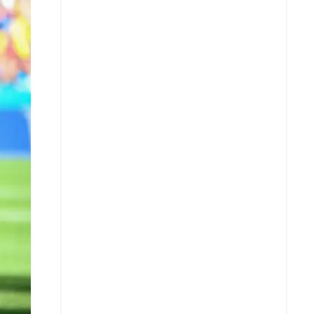
X
Whatsapp