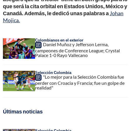
que será la cita orbital en Estados Unidos, México y
Canadá. Además, le dedicó unas palabras a
Johan
Mojica.
Colombianos en el exterior
Daniel Muñoz y Jefferson Lerma,
campeones de Conference League; Crystal
Palace 1-0 Rayo Vallecano
Selección Colombia
"Lo mejor para la Selección Colombia fue
perder con Croacia y Francia; fue un golpe de
realidad"
Últimas noticias
Selección Colombia