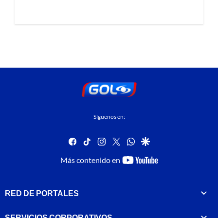
Síguenos en:
facebook
tiktok
instagram
twitter
whatsapp
google
youtube-
Más contenido en
footer
RED DE PORTALES
SERVICIOS CORPORATIVOS