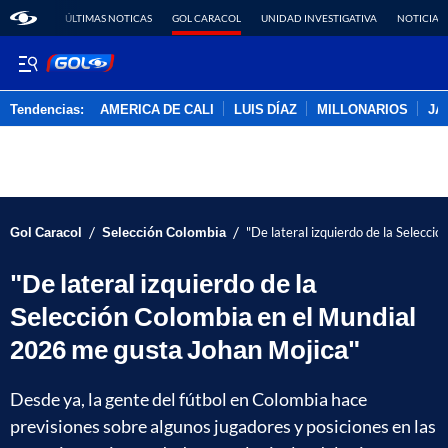
ÚLTIMAS NOTICAS
GOL CARACOL
UNIDAD INVESTIGATIVA
NOTICIAS
Tendencias:
AMERICA DE CALI
LUIS DÍAZ
MILLONARIOS
JA
PUBLICIDAD
/
/
Gol Caracol
Selección Colombia
"De lateral izquierdo de la Selecc
"De lateral izquierdo de la
Selección Colombia en el Mundial
2026 me gusta Johan Mojica"
Desde ya, la gente del fútbol en Colombia hace
previsiones sobre algunos jugadores y posiciones en las