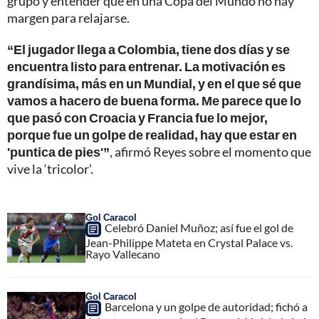
grupo y entender que en una Copa del Mundo no hay
margen para relajarse.
“El jugador llega a Colombia, tiene dos días y se
encuentra listo para entrenar. La motivación es
grandísima, más en un Mundial, y en el que sé que
vamos a hacero de buena forma. Me parece que lo
que pasó con Croacia y Francia fue lo mejor,
porque fue un golpe de realidad, hay que estar en
'puntica de pies'”
, afirmó Reyes sobre el momento que
vive la ‘tricolor’.
Gol Caracol
Celebró Daniel Muñoz; así fue el gol de
Jean-Philippe Mateta en Crystal Palace vs.
Rayo Vallecano
Gol Caracol
Barcelona y un golpe de autoridad; fichó a