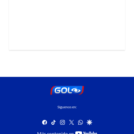
Síguenos en:
facebook
tiktok
instagram
twitter
whatsapp
google
youtube-
Más contenido en