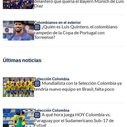
delantero que quería el Bayern Múnich de Luis
Díaz
Colombianos en el exterior
¿Quién es Luis Quintero, el colombiano
campeón de la Copa de Portugal con
Torreense?
Últimas noticias
Selección Colombia
Mundialista con la Selección Colombia ya
tendría nuevo equipo en Brasil, falta poco
Selección Colombia
A qué hora juega HOY Colombia vs.
Paraguay por el Sudamericano Sub-17 de
Futsal