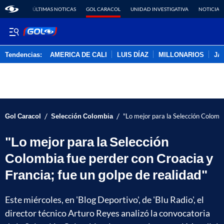
ÚLTIMAS NOTICAS
GOL CARACOL
UNIDAD INVESTIGATIVA
NOTICIAS
Tendencias:
AMERICA DE CALI
LUIS DÍAZ
MILLONARIOS
JA
PUBLICIDAD
/
/
Gol Caracol
Selección Colombia
"Lo mejor para la Selección Colombi
"Lo mejor para la Selección
Colombia fue perder con Croacia y
Francia; fue un golpe de realidad"
Este miércoles, en 'Blog Deportivo', de 'Blu Radio', el
director técnico Arturo Reyes analizó la convocatoria