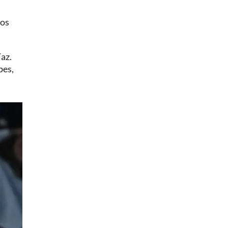
nos
íaz.
pes,