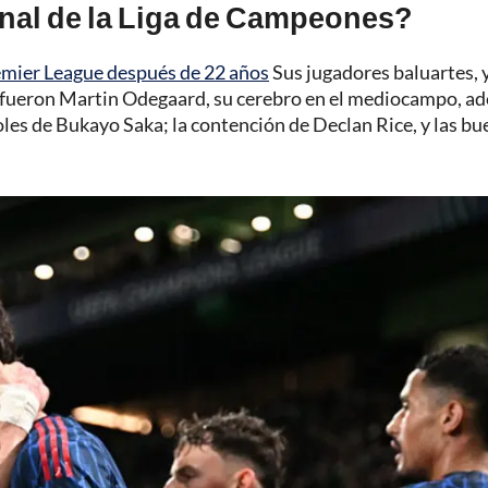
inal de la Liga de Campeones?
emier League después de 22 años
Sus jugadores baluartes, 
o, fueron Martin Odegaard, su cerebro en el mediocampo, a
 goles de Bukayo Saka; la contención de Declan Rice, y las b