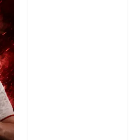
X
Whatsapp