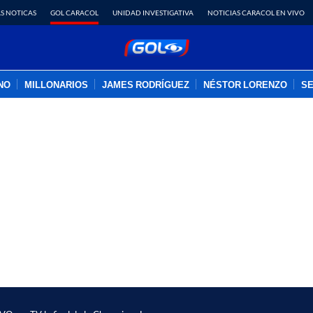
S NOTICAS
GOL CARACOL
UNIDAD INVESTIGATIVA
NOTICIAS CARACOL EN VIVO
INO
MILLONARIOS
JAMES RODRÍGUEZ
NÉSTOR LORENZO
SE
PUBLICIDAD