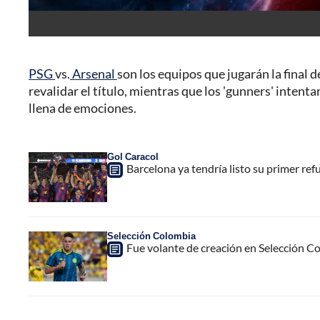
PSG
vs.
Arsenal
son los equipos que jugarán la final d
revalidar el título, mientras que los 'gunners' intent
llena de emociones.
Gol Caracol
Barcelona ya tendría listo su primer ref
Selección Colombia
Fue volante de creación en Selección C