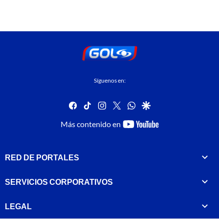
Síguenos en:
facebook
tiktok
instagram
twitter
whatsapp
google
youtube-
Más contenido en
footer
RED DE PORTALES
SERVICIOS CORPORATIVOS
LEGAL