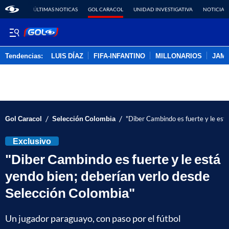
ÚLTIMAS NOTICAS
GOL CARACOL
UNIDAD INVESTIGATIVA
NOTICIAS
Tendencias:
LUIS DÍAZ
FIFA-INFANTINO
MILLONARIOS
JAM
PUBLICIDAD
/
/
Gol Caracol
Selección Colombia
"Diber Cambindo es fuerte y le est
Exclusivo
"Diber Cambindo es fuerte y le está
yendo bien; deberían verlo desde
Selección Colombia"
Un jugador paraguayo, con paso por el fútbol