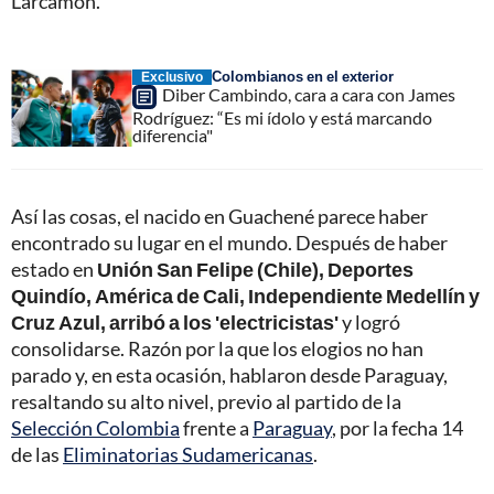
Larcamón.
Colombianos en el exterior
Exclusivo
Diber Cambindo, cara a cara con James
Rodríguez: “Es mi ídolo y está marcando
diferencia"
Así las cosas, el nacido en Guachené parece haber
encontrado su lugar en el mundo. Después de haber
estado en
Unión San Felipe (Chile), Deportes
Quindío, América de Cali, Independiente Medellín y
Cruz Azul, arribó a los 'electricistas'
y logró
consolidarse. Razón por la que los elogios no han
parado y, en esta ocasión, hablaron desde Paraguay,
resaltando su alto nivel, previo al partido de la
Selección Colombia
frente a
Paraguay
, por la fecha 14
de las
Eliminatorias Sudamericanas
.