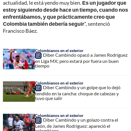
actualidad, le está yendo muy bien.
Es un jugador que
estoy siguiendo desde hace un tiempo, cuando nos
enfrentábamos, y que prácticamente creo que
Colombia también debería seguir
", sentenció
Francisco Báez.
Colombianos en el exterior
Diber Cambindo opacó a James Rodríguez
en Liga MX; pero estará por fuera un buen
tiempo
Colombianos en el exterior
Diber Cambindo y un golpe que lo dejó
tendido en la cancha: choque de cabezas y
tuvo que salir
Colombianos en el exterior
Diber Cambindo y un golazo contra el
León, de James Rodríguez: apareció el
colombiano