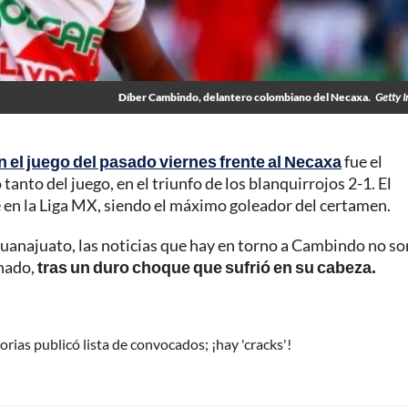
Díber Cambindo, delantero colombiano del Necaxa.
Getty 
 el juego del pasado viernes frente al Necaxa
fue el
to del juego, en el triunfo de los blanquirrojos 2-1. El
 en la Liga MX, siendo el máximo goleador del certamen.
Guanajuato, las noticias que hay en torno a Cambindo no so
onado,
tras un duro choque que sufrió en su cabeza.
rias publicó lista de convocados; ¡hay 'cracks'!