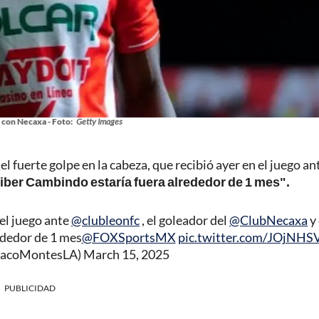
con Necaxa - Foto:
Getty Images
 fuerte golpe en la cabeza, que recibió ayer en el juego an
iber Cambindo estaría fuera alrededor de 1 mes".
 el juego ante
@clubleonfc
, el goleador del
@ClubNecaxa
y 
ededor de 1 mes
@FOXSportsMX
pic.twitter.com/JOjNHS
PacoMontesLA)
March 15, 2025
PUBLICIDAD