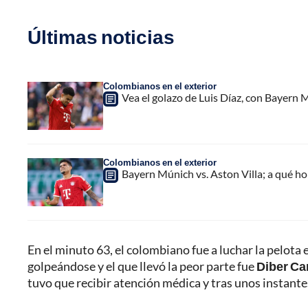
Últimas noticias
Colombianos en el exterior
Vea el golazo de Luis Díaz, con Bayern M
Colombianos en el exterior
Bayern Múnich vs. Aston Villa; a qué h
En el minuto 63, el colombiano fue a luchar la pelota
golpeándose y el que llevó la peor parte fue
Diber Ca
tuvo que recibir atención médica y tras unos instante