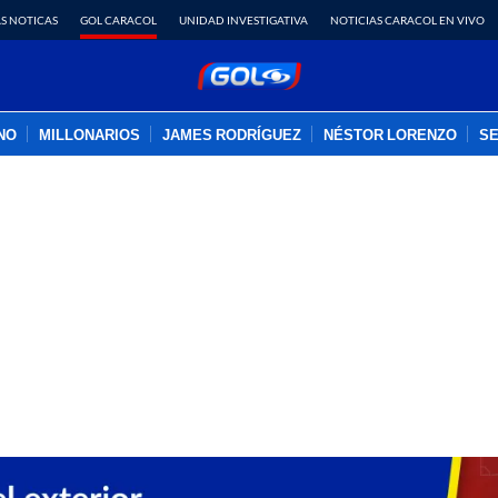
S NOTICAS
GOL CARACOL
UNIDAD INVESTIGATIVA
NOTICIAS CARACOL EN VIVO
INO
MILLONARIOS
JAMES RODRÍGUEZ
NÉSTOR LORENZO
SE
PUBLICIDAD