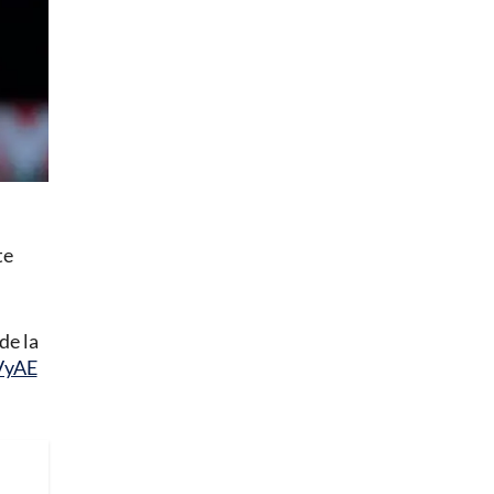
te
de la
VyAE