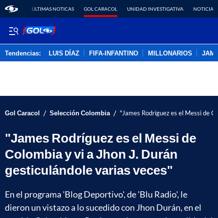
ÚLTIMAS NOTICAS
GOL CARACOL
UNIDAD INVESTIGATIVA
NOTICIAS
Tendencias:
LUIS DÍAZ
FIFA-INFANTINO
MILLONARIOS
JAM
PUBLICIDAD
/
/
Gol Caracol
Selección Colombia
"James Rodríguez es el Messi de Co
"James Rodríguez es el Messi de
Colombia y vi a Jhon J. Durán
gesticulándole varias veces"
En el programa 'Blog Deportivo', de 'Blu Radio', le
dieron un vistazo a lo sucedido con Jhon Durán, en el