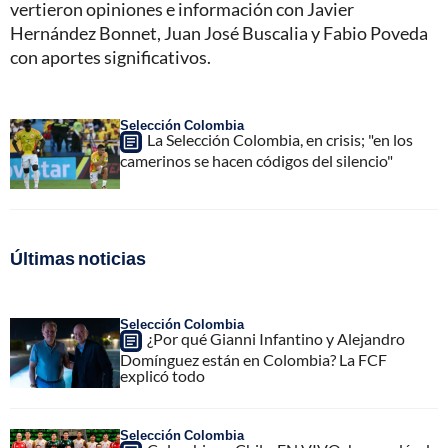
vertieron opiniones e información con Javier
Hernández Bonnet, Juan José Buscalia y Fabio Poveda
con aportes significativos.
Selección Colombia
La Selección Colombia, en crisis; "en los
camerinos se hacen códigos del silencio"
Últimas noticias
Selección Colombia
¿Por qué Gianni Infantino y Alejandro
Domínguez están en Colombia? La FCF
explicó todo
Selección Colombia