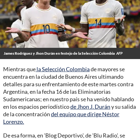
James Rodríguez y Jhon Duràn en festejo de la Selección Colombia
AFP
Mientras que
la Selección Colombia
de mayores se
encuentra en la ciudad de Buenos Aires ultimando
detalles para su enfrentamiento de este martes contra
Argentina, en la fecha 16 de las Eliminatorias
Sudamericanas; en nuestro país se ha venido hablando
en los espacios periodístico
de Jhon J. Durán
y su salida
de la concentración
del equipo que dirige Néstor
Lorenzo.
De esa forma, en 'Blog Deportivo', de 'Blu Radio', se