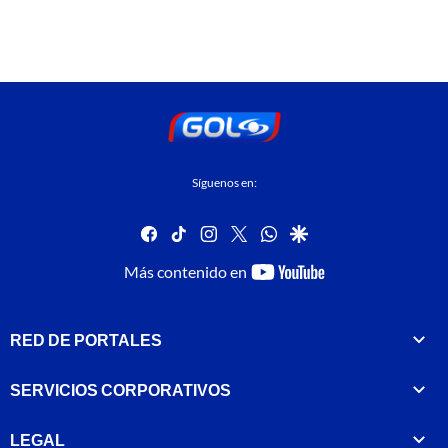
Síguenos en:
facebook
tiktok
instagram
twitter
whatsapp
google
youtube-
Más contenido en
footer
RED DE PORTALES
SERVICIOS CORPORATIVOS
LEGAL