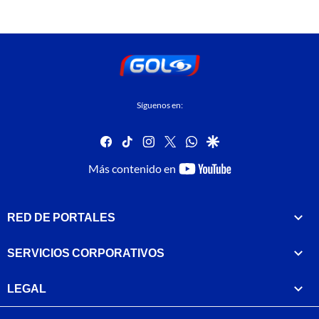
Síguenos en:
facebook
tiktok
instagram
twitter
whatsapp
google
youtube-
Más contenido en
footer
RED DE PORTALES
SERVICIOS CORPORATIVOS
LEGAL