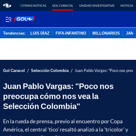
ÚLTIMAS NOTICAS
GOL CARACOL
UNIDAD INVESTIGATIVA
NOTICIAS
Tendencias:
LUIS DÍAZ
FIFA-INFANTINO
MILLONARIOS
JAM
PUBLICIDAD
/
/
Gol Caracol
Selección Colombia
Juan Pablo Vargas: "Poco nos preo
Juan Pablo Vargas: "Poco nos
preocupa cómo nos vea la
Selección Colombia"
En la rueda de prensa, previo al encuentro por Copa
América, el central 'tico' resaltó analizó a la 'tricolor' y