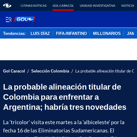
ÚLTIMAS NOTICAS
GOL CARACOL
UNIDAD INVESTIGATIVA
NOTICIAS
Tendencias:
LUIS DÍAZ
FIFA-INFANTINO
MILLONARIOS
JAM
PUBLICIDAD
/
/
Gol Caracol
Selección Colombia
La probable alineación titular de C
La probable alineación titular de
Colombia para enfrentar a
Argentina; habría tres novedades
La 'tricolor' visita este martes a la 'albiceleste' por la
fecha 16 de las Eliminatorias Sudamericanas. El