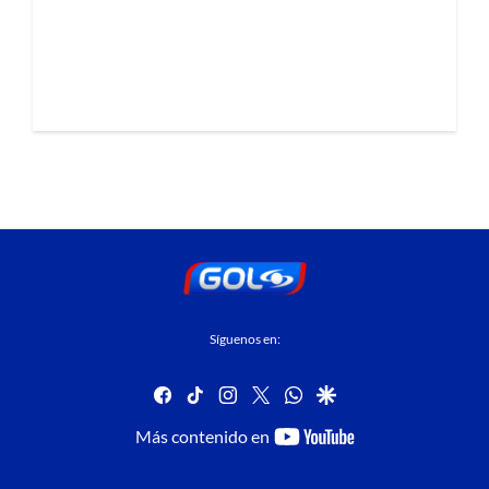
Síguenos en:
facebook
tiktok
instagram
twitter
whatsapp
google
youtube-
Más contenido en
footer