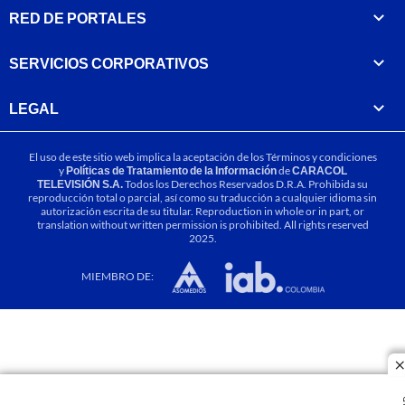
RED DE PORTALES
SERVICIOS CORPORATIVOS
LEGAL
El uso de este sitio web implica la aceptación de los
Términos y condiciones
y
Políticas de Tratamiento de la Información
de
CARACOL
TELEVISIÓN S.A.
Todos los Derechos Reservados D.R.A. Prohibida su
reproducción total o parcial, así como su traducción a cualquier idioma sin
autorización escrita de su titular. Reproduction in whole or in part, or
translation without written permission is prohibited. All rights reserved
2025.
MIEMBRO DE:
c