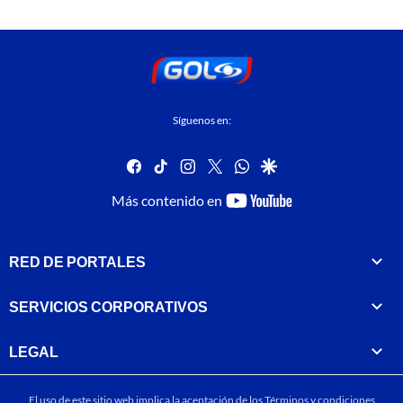
Síguenos en:
facebook
tiktok
instagram
twitter
whatsapp
google
youtube-
Más contenido en
footer
RED DE PORTALES
SERVICIOS CORPORATIVOS
LEGAL
El uso de este sitio web implica la aceptación de los
Términos y condiciones