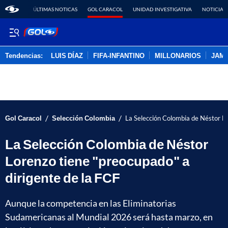
ÚLTIMAS NOTICAS
GOL CARACOL
UNIDAD INVESTIGATIVA
NOTICIAS
Tendencias:
LUIS DÍAZ
FIFA-INFANTINO
MILLONARIOS
JAM
PUBLICIDAD
/
/
Gol Caracol
Selección Colombia
La Selección Colombia de Néstor Lo
La Selección Colombia de Néstor
Lorenzo tiene "preocupado" a
dirigente de la FCF
Aunque la competencia en las Eliminatorias
Sudamericanas al Mundial 2026 será hasta marzo, en