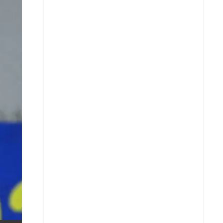
X
Whatsapp