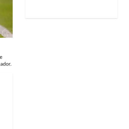
de
uador.