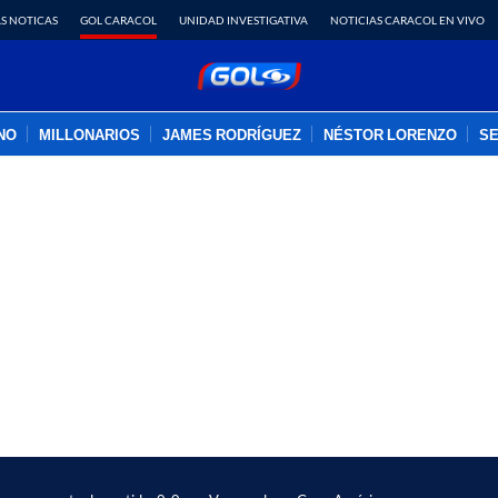
S NOTICAS
GOL CARACOL
UNIDAD INVESTIGATIVA
NOTICIAS CARACOL EN VIVO
INO
MILLONARIOS
JAMES RODRÍGUEZ
NÉSTOR LORENZO
SE
PUBLICIDAD