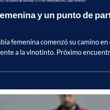
na y un punto de partida; 0-0 con Venezuela en Copa América
emenina y un punto de part
mbia femenina comenzó su camino en 
ente a la vinotinto. Próximo encuentr