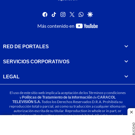
facebook
tiktok
instagram
twitter
whatsapp
google
youtube-
Más contenido en
footer
RED DE PORTALES
SERVICIOS CORPORATIVOS
LEGAL
El uso de este sitio web implica la aceptación de los
Términos y condiciones
y
Políticas de Tratamiento de la Información
de
CARACOL
TELEVISIÓN S.A.
Todos los Derechos Reservados D.R.A. Prohibida su
reproducción total o parcial, así como su traducción a cualquier idioma sin
autorización escrita de su titular. Reproduction in whole or in part, or
cl
translation without written permission is prohibited. All rights reserved
2025.
PUBLICIDA
MIEMBRO DE: