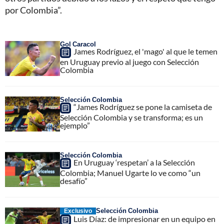
por Colombia”.
Gol Caracol
James Rodríguez, el 'mago' al que le temen
en Uruguay previo al juego con Selección
Colombia
Selección Colombia
“James Rodríguez se pone la camiseta de
Selección Colombia y se transforma; es un
ejemplo”
Selección Colombia
En Uruguay ‘respetan’ a la Selección
Colombia; Manuel Ugarte lo ve como “un
desafío”
Selección Colombia
Exclusivo
Luis Díaz: de impresionar en un equipo en