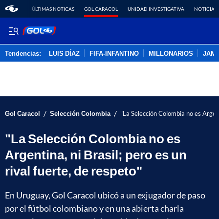
ÚLTIMAS NOTICAS
GOL CARACOL
UNIDAD INVESTIGATIVA
NOTICIAS
Tendencias:
LUIS DÍAZ
FIFA-INFANTINO
MILLONARIOS
JAM
PUBLICIDAD
/
/
Gol Caracol
Selección Colombia
"La Selección Colombia no es Argenti
"La Selección Colombia no es
Argentina, ni Brasil; pero es un
rival fuerte, de respeto"
En Uruguay, Gol Caracol ubicó a un exjugador de paso
por el fútbol colombiano y en una abierta charla