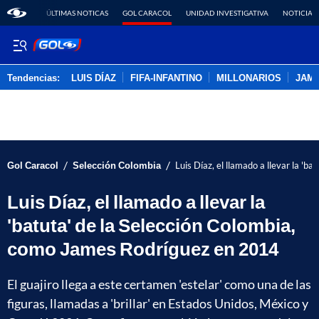
ÚLTIMAS NOTICAS
GOL CARACOL
UNIDAD INVESTIGATIVA
NOTICIAS
Tendencias:
LUIS DÍAZ
FIFA-INFANTINO
MILLONARIOS
JAM
PUBLICIDAD
/
/
Gol Caracol
Selección Colombia
Luis Díaz, el llamado a llevar la '
Luis Díaz, el llamado a llevar la
'batuta' de la Selección Colombia,
como James Rodríguez en 2014
El guajiro llega a este certamen 'estelar' como una de las
figuras, llamadas a 'brillar' en Estados Unidos, México y