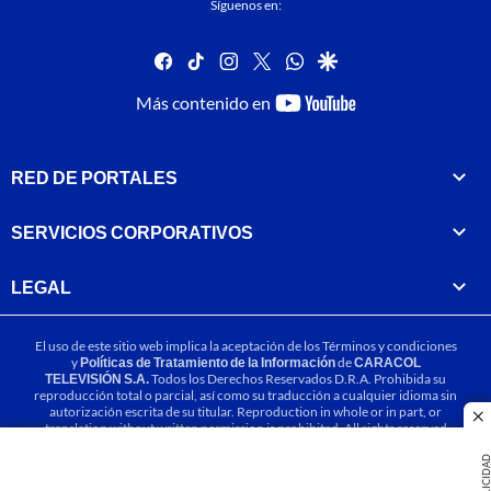
Síguenos en:
facebook
tiktok
instagram
twitter
whatsapp
google
youtube-
Más contenido en
footer
RED DE PORTALES
SERVICIOS CORPORATIVOS
LEGAL
El uso de este sitio web implica la aceptación de los
Términos y condiciones
y
Políticas de Tratamiento de la Información
de
CARACOL
TELEVISIÓN S.A.
Todos los Derechos Reservados D.R.A. Prohibida su
reproducción total o parcial, así como su traducción a cualquier idioma sin
autorización escrita de su titular. Reproduction in whole or in part, or
cl
translation without written permission is prohibited. All rights reserved
2025.
PUBLICIDA
MIEMBRO DE: