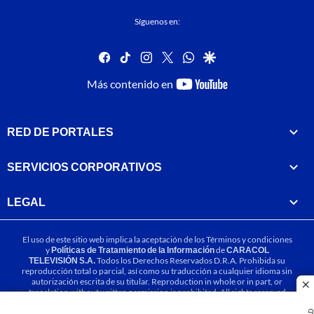
Síguenos en:
facebook
tiktok
instagram
twitter
whatsapp
google
youtube-
Más contenido en
footer
RED DE PORTALES
SERVICIOS CORPORATIVOS
LEGAL
El uso de este sitio web implica la aceptación de los
Términos y condiciones
y
Políticas de Tratamiento de la Información
de
CARACOL
TELEVISIÓN S.A.
Todos los Derechos Reservados D.R.A. Prohibida su
reproducción total o parcial, así como su traducción a cualquier idioma sin
autorización escrita de su titular. Reproduction in whole or in part, or
cl
translation without written permission is prohibited. All rights reserved
2025.