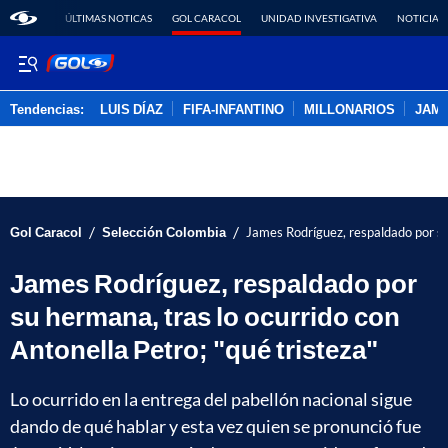
ÚLTIMAS NOTICAS
GOL CARACOL
UNIDAD INVESTIGATIVA
NOTICIAS
Tendencias:
LUIS DÍAZ
FIFA-INFANTINO
MILLONARIOS
JAM
PUBLICIDAD
/
/
Gol Caracol
Selección Colombia
James Rodríguez, respaldado por su 
James Rodríguez, respaldado por
su hermana, tras lo ocurrido con
Antonella Petro; "qué tristeza"
Lo ocurrido en la entrega del pabellón nacional sigue
dando de qué hablar y esta vez quien se pronunció fue