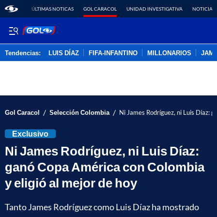
ÚLTIMAS NOTICAS
GOL CARACOL
UNIDAD INVESTIGATIVA
NOTICIAS
Tendencias:
LUIS DÍAZ
FIFA-INFANTINO
MILLONARIOS
JAM
PUBLICIDAD
/
/
Gol Caracol
Selección Colombia
Ni James Rodríguez, ni Luis Díaz: 
Exclusivo
Ni James Rodríguez, ni Luis Díaz:
ganó Copa América con Colombia
y eligió al mejor de hoy
Tanto James Rodríguez como Luis Díaz ha mostrado