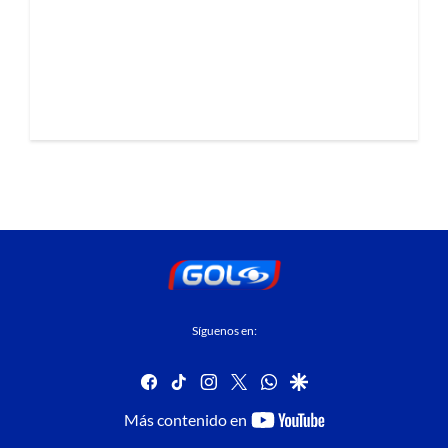
Síguenos en:
facebook
tiktok
instagram
twitter
whatsapp
google
youtube-
Más contenido en
footer