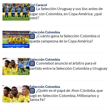
Gol Caracol
La Selección Uruguay y sus líos antes de
jugar con Colombia, en Copa América: ¿qué
pasó?
Selección Colombia
¿Cuánto gana la Selección Colombia si
queda campeona de la Copa América?
Selección Colombia
Conmebol anunció el árbitro para el
partido entre la Selección Colombia y Uruguay
Selección Colombia
¿Quién es el papá de Jhon Córdoba, que
jugó en Selección Colombia, Millonarios y
Santa Fe?