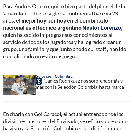
Para Andrés Orozco, quien hizo parte del plantel de la
'amarilla' que logró la gloria continental hace ya 23
años,
el mejor hoy por hoy en el combinado
nacional es el técnico argentino
Néstor Lorenzo
,
quien ha sabido impregnar sus conocimientos al
servicio de todos los jugadores y ha logrado crear un
grupo, una familia, y que junto a todo su 'staff', han ido
consolidando un estilo de juego.
Selección Colombia
"James Rodríguez nos sorprende más y
más con la Selección Colombia, hasta marca"
En charla con Gol Caracol, el actual entrenador de las
divisiones menores del Envigado, se refirió sobre cómo
ha visto a la Selección Colombia en la edición número