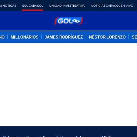
S NOTICAS
GOL CARACOL
UNIDAD INVESTIGATIVA
NOTICIAS CARACOL EN VIVO
INO
MILLONARIOS
JAMES RODRÍGUEZ
NÉSTOR LORENZO
SE
PUBLICIDAD