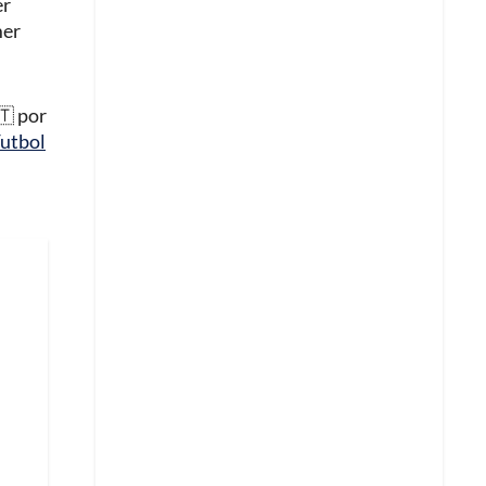
er
mer
🇹 por
utbol