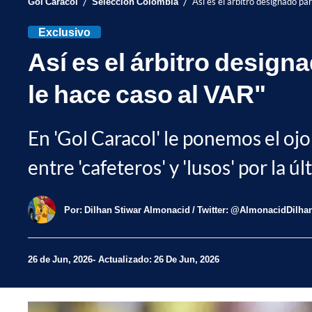
/
/
Gol Caracol
Selección Colombia
Así es el árbitro designado pa
Exclusivo
Así es el árbitro design
le hace caso al VAR"
En 'Gol Caracol' le ponemos el ojo
entre 'cafeteros' y 'lusos' por la ú
Por:
Dilhan Stiwar Almonacid / Twitter: @AlmonacidDilha
26 de Jun, 2026
Actualizado: 26 De Jun, 2026