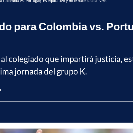
ra Colombia vs. Portugal; "es equitativo y no le hace caso al VAR"
ado para Colombia vs. Portu
 al colegiado que impartirá justicia, e
ltima jornada del grupo K.
n