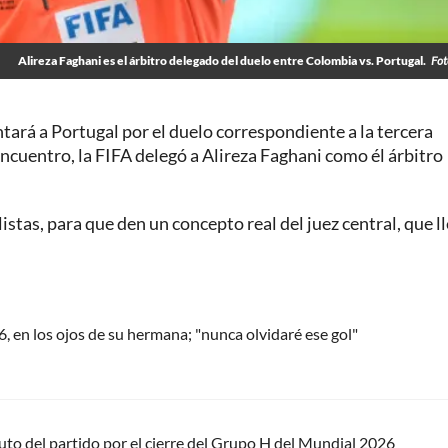
Alireza Faghani es el árbitro delegado del duelo entre Colombia vs. Portugal.
Fot
tará a Portugal por el duelo correspondiente a la tercera
 encuentro, la FIFA delegó a Alireza Faghani como él árbitro
stas, para que den un concepto real del juez central, que l
, en los ojos de su hermana; "nunca olvidaré ese gol"
to del partido por el cierre del Grupo H del Mundial 2026