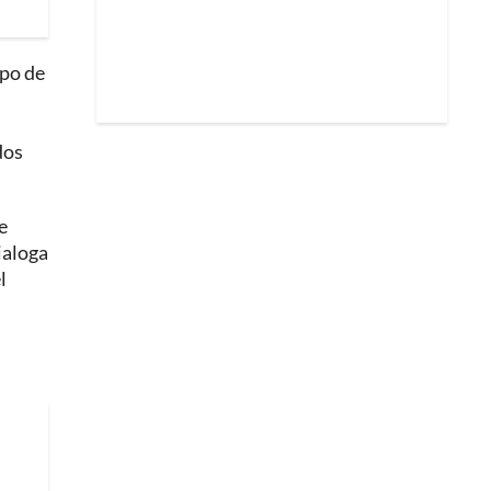
ipo de
dos
e
ialoga
l