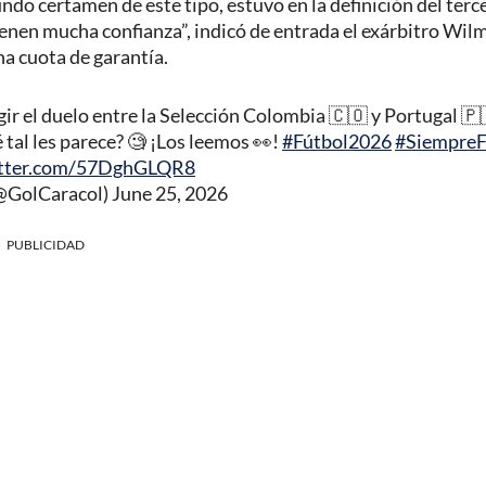
ndo certamen de este tipo, estuvo en la definición del terc
tienen mucha confianza”, indicó de entrada el exárbitro Wil
na cuota de garantía.
igir el duelo entre la Selección Colombia 🇨🇴 y Portugal 🇵
tal les parece? 🧐 ¡Los leemos 👀!
#Fútbol2026
#SiempreF
itter.com/57DghGLQR8
(@GolCaracol)
June 25, 2026
PUBLICIDAD