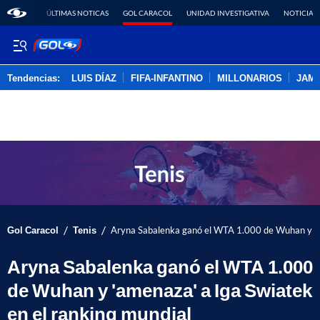
ÚLTIMAS NOTICAS
GOL CARACOL
UNIDAD INVESTIGATIVA
NOTICIAS
Tendencias:
LUIS DÍAZ
FIFA-INFANTINO
MILLONARIOS
JAM
PUBLICIDAD
/
/
Gol Caracol
Tenis
Aryna Sabalenka ganó el WTA 1.000 de Wuhan y 'am
Aryna Sabalenka ganó el WTA 1.000
de Wuhan y 'amenaza' a Iga Swiatek
en el ranking mundial