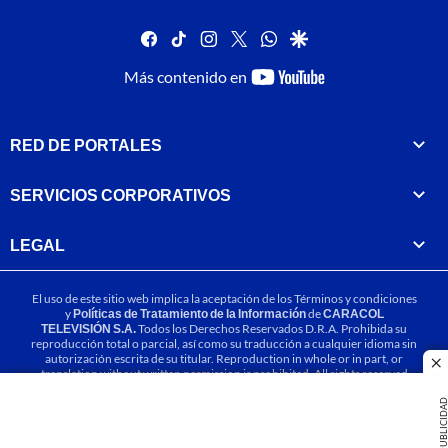
facebook
tiktok
instagram
twitter
whatsapp
google
youtube-
Más contenido en
footer
RED DE PORTALES
SERVICIOS CORPORATIVOS
LEGAL
El uso de este sitio web implica la aceptación de los
Términos y condiciones
y
Políticas de Tratamiento de la Información
de
CARACOL
TELEVISIÓN S.A.
Todos los Derechos Reservados D.R.A. Prohibida su
reproducción total o parcial, así como su traducción a cualquier idioma sin
autorización escrita de su titular. Reproduction in whole or in part, or
cl
translation without written permission is prohibited. All rights reserved
2025.
PUBLICIDA
MIEMBRO DE: