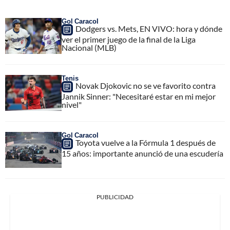
Gol Caracol
Dodgers vs. Mets, EN VIVO: hora y dónde
ver el primer juego de la final de la Liga
Nacional (MLB)
Tenis
Novak Djokovic no se ve favorito contra
Jannik Sinner: "Necesitaré estar en mi mejor
nivel"
Gol Caracol
Toyota vuelve a la Fórmula 1 después de
15 años: importante anunció de una escudería
PUBLICIDAD